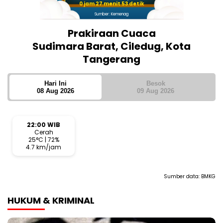
0 jam 27 menit 52 detik
Sumber: Kemenag
Prakiraan Cuaca
Sudimara Barat, Ciledug, Kota
Tangerang
Hari Ini
Besok
08 Aug 2026
09 Aug 2026
22:00 WIB
Cerah
25°C | 72%
4.7 km/jam
Sumber data:
BMKG
HUKUM & KRIMINAL