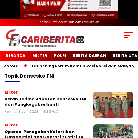
SCROLL TO CONTINUE WITH CONTENT
BERANDA
MILTER
POLRI
BERITA DAERAH
BERITA UT
orotai
Launching Forum Komunikasi Polisi dan Masyarakat 
Topik
Dansesko TNI
Milter
Serah Terima Jabatan Dansesko TNI
dan Pangkogabwilhan II
Kamis, 18 Juni 2026 - 18:56 WIB
Milter
Operasi Penegakan Ketertiban
(Opsgaktib) dan Operasi Yustisi TA