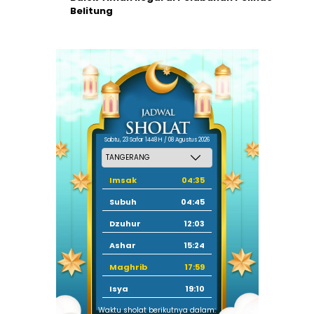
Belitung
Sabtu, 23 Safar 1448 H / 08 Agustus 2026
Imsak
04:35
Subuh
04:45
Dzuhur
12:03
Ashar
15:24
Maghrib
17:59
Isya
19:10
Waktu sholat berikutnya dalam: