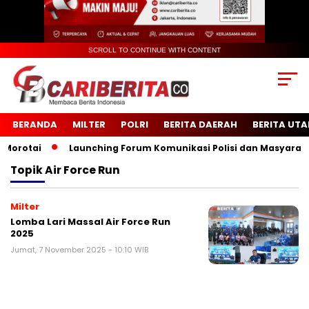
SCROLL TO CONTINUE WITH CONTENT
BERANDA
MILTER
POLRI
BERITA DAERAH
BERITA UT
rotai
Launching Forum Komunikasi Polisi dan Masyarakat 
Topik
Air Force Run
Milter
Lomba Lari Massal Air Force Run
2025
Jumat, 7 November 2025 - 10:10 WIB