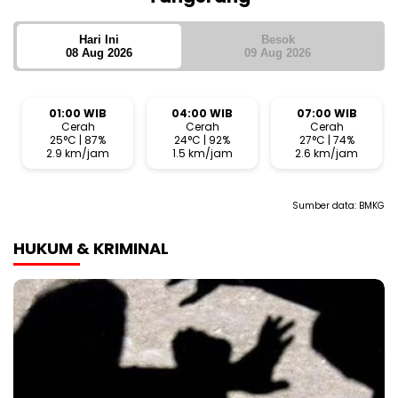
Hari Ini
Besok
08 Aug 2026
09 Aug 2026
01:00 WIB
04:00 WIB
07:00 WIB
Cerah
Cerah
Cerah
25°C | 87%
24°C | 92%
27°C | 74%
2.9 km/jam
1.5 km/jam
2.6 km/jam
Sumber data:
BMKG
HUKUM & KRIMINAL