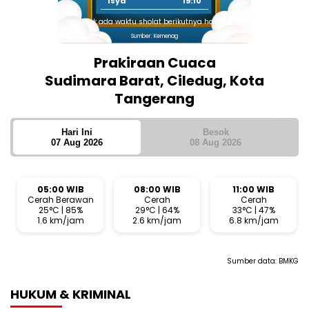
Isya
19:10
Tidak ada waktu sholat berikutnya hari ini.
Sumber: Kemenag
Prakiraan Cuaca
Sudimara Barat, Ciledug, Kota
Tangerang
Hari Ini
Besok
07 Aug 2026
08 Aug 2026
05:00 WIB
08:00 WIB
11:00 WIB
Cerah Berawan
Cerah
Cerah
25°C | 85%
29°C | 64%
33°C | 47%
1.6 km/jam
2.6 km/jam
6.8 km/jam
Sumber data:
BMKG
HUKUM & KRIMINAL