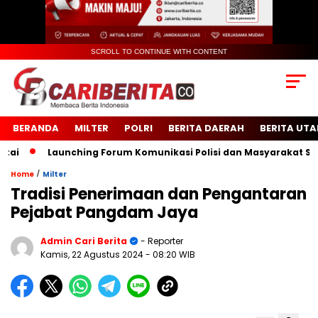
SCROLL TO CONTINUE WITH CONTENT
BERANDA
MILTER
POLRI
BERITA DAERAH
BERITA UT
Launching Forum Komunikasi Polisi dan Masyarakat Sekola
/
Home
Milter
Tradisi Penerimaan dan Pengantaran
Pejabat Pangdam Jaya
Admin Cari Berita
- Reporter
Kamis, 22 Agustus 2024
- 08:20 WIB