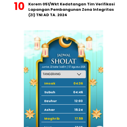
Korem 051/Wkt Kedatangan Tim Verifikasi
Lapangan Pembangunan Zona Integritas
(ZI) TNI AD TA. 2024
Jum'at, 22 Safar 1448 H / 07 Agustus 2026
Imsak
04:36
Subuh
04:46
Dzuhur
12:03
Ashar
15:24
Maghrib
17:59