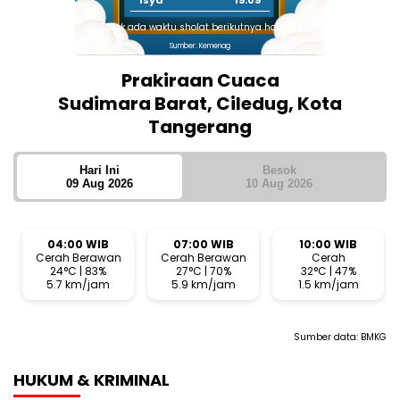
Isya
19:09
Tidak ada waktu sholat berikutnya hari ini.
Sumber: Kemenag
Prakiraan Cuaca
Sudimara Barat, Ciledug, Kota
Tangerang
Hari Ini
Besok
09 Aug 2026
10 Aug 2026
04:00 WIB
07:00 WIB
10:00 WIB
Cerah Berawan
Cerah Berawan
Cerah
24°C | 83%
27°C | 70%
32°C | 47%
5.7 km/jam
5.9 km/jam
1.5 km/jam
Sumber data:
BMKG
HUKUM & KRIMINAL