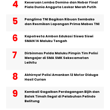
Keseruan Lomba Domino dan Nobar Final
Piala Dunia Anggota Laskar Merah Putih
Panglima TNI Bagikan Ribuan Sembako
dan Resmikan Lapangan Prima Mabes TNI
Kapolresta Ambon Edukasi Siswa Siswi
SMAN 14 Maluku Tengah
Dirbinmas Polda Maluku Pimpin Tim Polisi
Mengajar di SMA SMK Sekecamatan
Leihitu
Akhirnya! Polisi Amankan 12 Motor Diduga
Hasil Curian
Kembali Gagalkan Perdagangan Bijih dan
Balok Timah Ilegal di Pelabuhan Pelindo
Belitung