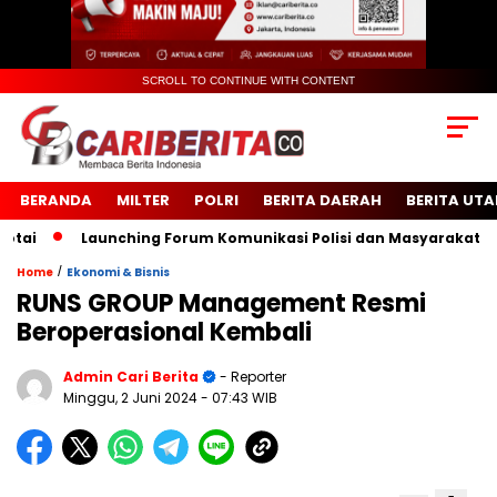
SCROLL TO CONTINUE WITH CONTENT
BERANDA
MILTER
POLRI
BERITA DAERAH
BERITA UT
i
Launching Forum Komunikasi Polisi dan Masyarakat Sekol
/
Home
Ekonomi & Bisnis
RUNS GROUP Management Resmi
Beroperasional Kembali
Admin Cari Berita
- Reporter
Minggu, 2 Juni 2024
- 07:43 WIB