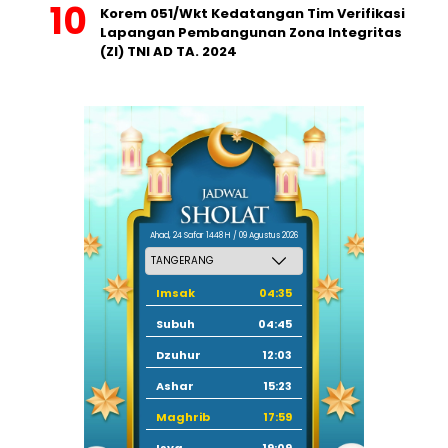
Korem 051/Wkt Kedatangan Tim Verifikasi
Lapangan Pembangunan Zona Integritas
(ZI) TNI AD TA. 2024
Ahad, 24 Safar 1448 H / 09 Agustus 2026
Imsak
04:35
Subuh
04:45
Dzuhur
12:03
Ashar
15:23
Maghrib
17:59