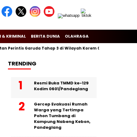
 & KRIMINAL
BERITA DUNIA
OLAHRAGA
Perintis Garuda Tahap 3 di Wilayah Korem 081/Dsj
Puslitbang
TRENDING
Resmi Buka TMMD ke-129
Kodim 0601/Pandeglang
Gercep Evakuasi Rumah
Warga yang Tertimpa
Pohon Tumbang di
Kampung Nabeng Kebon,
Pandeglang