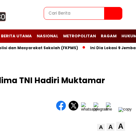
BERITA UTAMA
NASIONAL
METROPOLITAN
RAGAM
HUKUM
dan Masyarakat Sekolah (FKPMS)
Ini Dia Lokasi 9 Jembatan 
ima TNI Hadiri Muktamar
A
A
A