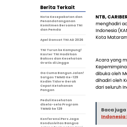
Berita Terkait
NTB, CARIBE
Nota Kesepakatan dan
Penandatanganan
menghadiri ac
Komitmen Bersama TNI
dan Pemda
Indonesia (KA
Kota Mataram,
Apel Dansat TNI AD 2026
TNI Turun ke Kampung!
Kaster TNI Hadirkan
Baksos dan Kesehatan
Acara yang m
Gratis di Lingga
Kepemimpinan
dibuka oleh M
Ga Cuma Bangun Jalan!
Satgas TMMD Ke-129
dihadiri oleh 
Kodim Tidore Gerak
Cepat Ketahanan
dari seluruh I
Pangan
Peduli Kesehatan
disela-sela Program
TMMD ke 129
Baca juga 
Indonesia 
Konferensi Pers Jaga
Kondusivitas Bangsa