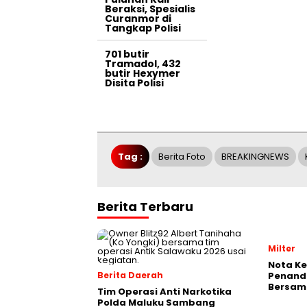
Beraksi, Spesialis
Curanmor di
Tangkap Polisi
701 butir
Tramadol, 432
butir Hexymer
Disita Polisi
Tag :
Berita Foto
BREAKINGNEWS
Berita Terbaru
Milter
Nota K
Berita Daerah
Penand
Bersam
Tim Operasi Anti Narkotika
Polda Maluku Sambang