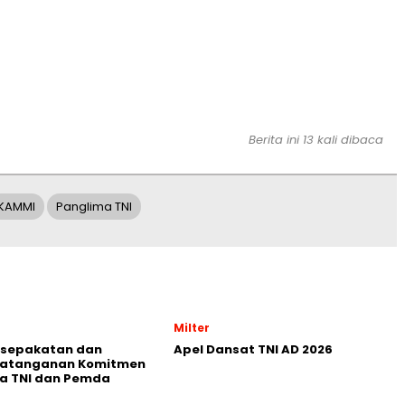
Berita ini 13 kali dibaca
KAMMI
Panglima TNI
Milter
esepakatan dan
Apel Dansat TNI AD 2026
atanganan Komitmen
a TNI dan Pemda