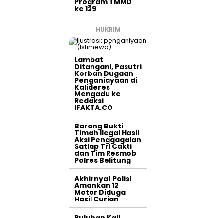
Program TMMD
ke 129
HUKRIM
Lambat
Ditangani, Pasutri
Korban Dugaan
Penganiayaan di
Kalideres
Mengadu ke
Redaksi
IFAKTA.CO
Barang Bukti
Timah Ilegal Hasil
Aksi Penggagalan
Satlap Tri Cakti
dan Tim Resmob
Polres Belitung
Akhirnya! Polisi
Amankan 12
Motor Diduga
Hasil Curian
Puluhan Kali