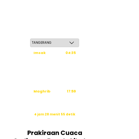
Ahad, 24 Safar 1448 H / 09 Agustus 2026
Imsak
04:35
Subuh
04:45
Dzuhur
12:03
Ashar
15:23
Maghrib
17:59
Isya
19:09
Waktu sholat berikutnya dalam:
4 jam 28 menit 54 detik
Sumber: Kemenag
Prakiraan Cuaca