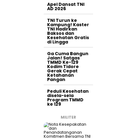
Apel Dansat TNI
AD 2026
TNI Turun ke
Kampung! Kaster
TNI Hadirkan
Baksos dan
Kesehatan Gratis
di Lingga
Ga Cuma Bangun
Jalan! Satgas
TMMD Ke-129
Kodim Tidore
Gerak Cepat
Ketahanan
Pangan
Peduli Kesehatan
disela-sela
Program TMMD
ke 129
MILITER