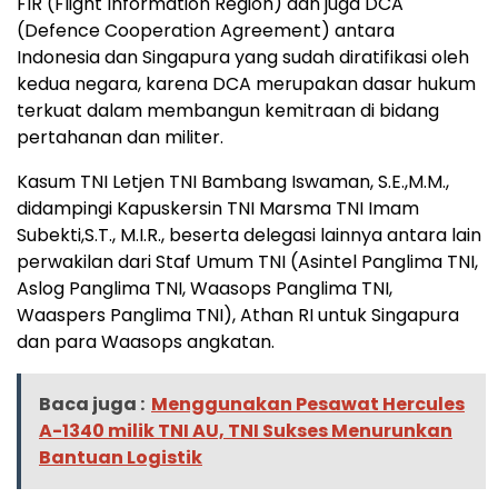
FIR (Flight Information Region) dan juga DCA
(Defence Cooperation Agreement) antara
Indonesia dan Singapura yang sudah diratifikasi oleh
kedua negara, karena DCA merupakan dasar hukum
terkuat dalam membangun kemitraan di bidang
pertahanan dan militer.
Kasum TNI Letjen TNI Bambang Iswaman, S.E.,M.M.,
didampingi Kapuskersin TNI Marsma TNI Imam
Subekti,S.T., M.I.R., beserta delegasi lainnya antara lain
perwakilan dari Staf Umum TNI (Asintel Panglima TNI,
Aslog Panglima TNI, Waasops Panglima TNI,
Waaspers Panglima TNI), Athan RI untuk Singapura
dan para Waasops angkatan.
Baca juga :
Menggunakan Pesawat Hercules
A-1340 milik TNI AU, TNI Sukses Menurunkan
Bantuan Logistik