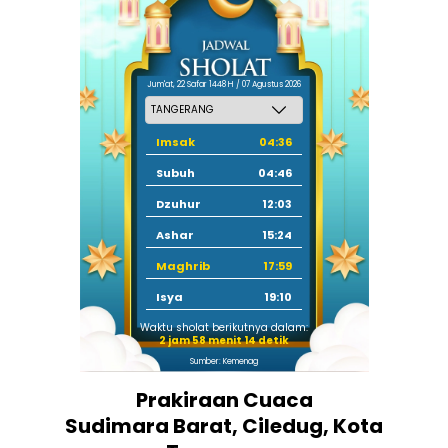
Jum'at, 22 Safar 1448 H / 07 Agustus 2026
Imsak
04:36
Subuh
04:46
Dzuhur
12:03
Ashar
15:24
Maghrib
17:59
Isya
19:10
Waktu sholat berikutnya dalam:
2 jam 58 menit 13 detik
Sumber: Kemenag
Prakiraan Cuaca
Sudimara Barat, Ciledug, Kota