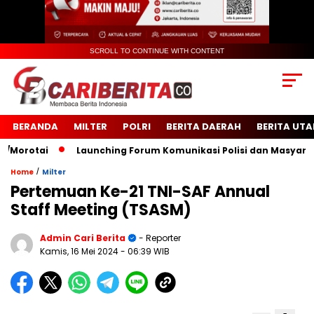
SCROLL TO CONTINUE WITH CONTENT
BERANDA
MILTER
POLRI
BERITA DAERAH
BERITA UT
rotai
Launching Forum Komunikasi Polisi dan Masyarakat 
/
Home
Milter
Pertemuan Ke-21 TNI-SAF Annual
Staff Meeting (TSASM)
Admin Cari Berita
- Reporter
Kamis, 16 Mei 2024
- 06:39 WIB