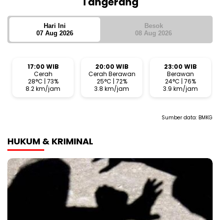
Tangerang
Hari Ini
Besok
07 Aug 2026
08 Aug 2026
17:00 WIB
20:00 WIB
23:00 WIB
Cerah
Cerah Berawan
Berawan
28°C | 73%
25°C | 72%
24°C | 76%
8.2 km/jam
3.8 km/jam
3.9 km/jam
Sumber data:
BMKG
HUKUM & KRIMINAL