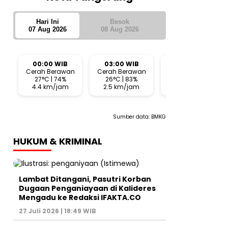
Hari Ini
Besok
07 Aug 2026
08 Aug 2026
00:00 WIB
03:00 WIB
06:00 WIB
Cerah Berawan
Cerah Berawan
Cerah Berawan
27°C | 74%
26°C | 83%
26°C | 80%
4.4 km/jam
2.5 km/jam
1.6 km/jam
Sumber data:
BMKG
HUKUM & KRIMINAL
Lambat Ditangani, Pasutri Korban
Dugaan Penganiayaan di Kalideres
Mengadu ke Redaksi IFAKTA.CO
27 Juli 2026 | 18:49 WIB