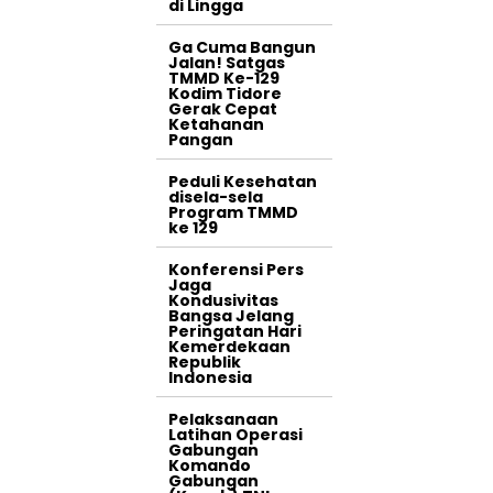
di Lingga
Ga Cuma Bangun
Jalan! Satgas
TMMD Ke-129
Kodim Tidore
Gerak Cepat
Ketahanan
Pangan
Peduli Kesehatan
disela-sela
Program TMMD
ke 129
Konferensi Pers
Jaga
Kondusivitas
Bangsa Jelang
Peringatan Hari
Kemerdekaan
Republik
Indonesia
Pelaksanaan
Latihan Operasi
Gabungan
Komando
Gabungan