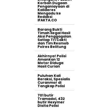
Korban Dugaan
Penganiayaan di
Kalideres
Mengadu ke
Redaksi
IFAKTA.CO
Barang Bukti
Timah Ilegal Hasil
Aksi Penggagalan
Satlap Tri Cakti
dan Tim Resmob
Polres Belitung
Akhirnya! Polisi
Amankan 12
Motor Diduga
Hasil Curian
Puluhan Kali
Beraksi, Spesialis
Curanmor di
Tangkap Polisi
701 butir
Tramadol, 432
butir Hexymer
Disita Polisi