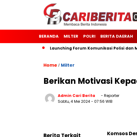
BERANDA
MILTER
POLRI
BERITA DAERAH
1514/Morotai
Launching Forum Komunikasi Polisi dan Masya
Home
Milter
/
Berikan Motivasi Kep
Admin Cari Berita
- Reporter
Sabtu, 4 Mei 2024
- 07:56 WIB
Komsos Den
Berita Terkait