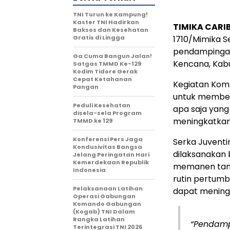
TNI Turun ke Kampung!
Kaster TNI Hadirkan
TIMIKA CARI
Baksos dan Kesehatan
Gratis di Lingga
1710/Mimika 
pendampingan 
Ga Cuma Bangun Jalan!
Kencana, Kab
Satgas TMMD Ke-129
Kodim Tidore Gerak
Cepat Ketahanan
Kegiatan Kom
Pangan
untuk member
Peduli Kesehatan
apa saja yang
disela-sela Program
meningkatkan 
TMMD ke 129
Konferensi Pers Jaga
Serka Juvent
Kondusivitas Bangsa
dilaksanakan
Jelang Peringatan Hari
Kemerdekaan Republik
memanen tan
Indonesia
rutin pertum
Pelaksanaan Latihan
dapat meningk
Operasi Gabungan
Komando Gabungan
(Kogab) TNI Dalam
Rangka Latihan
“Pendamp
Terintegrasi TNI 2026