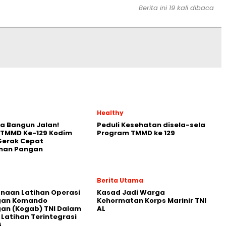
Berita ini 19 kali dibaca
Healthy
a Bangun Jalan!
Peduli Kesehatan disela-sela
 TMMD Ke-129 Kodim
Program TMMD ke 129
Gerak Cepat
nan Pangan
Berita Utama
naan Latihan Operasi
Kasad Jadi Warga
an Komando
Kehormatan Korps Marinir TNI
an (Kogab) TNI Dalam
AL
Latihan Terintegrasi
6