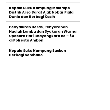
Kepala Suku Kampung Malompo
Distrik Arso Barat Ajak Nobar Piala
Dunia dan Berbagi Kasih
Penyaluran Beras, Penyerahan
Hadiah Lomba dan Syukuran Warnai
Upacara Hari Bhayangkara ke – 80
di Polresta Ambon
Kepala Suku Kampung Suskun
Berbagi Sembako