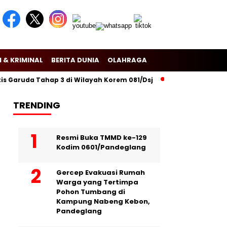
 & KRIMINAL
BERITA DUNIA
OLAHRAGA
aruda Tahap 3 di Wilayah Korem 081/Dsj
Puslitbang Polri Lak
TRENDING
Resmi Buka TMMD ke-129
Kodim 0601/Pandeglang
Gercep Evakuasi Rumah
Warga yang Tertimpa
Pohon Tumbang di
Kampung Nabeng Kebon,
Pandeglang