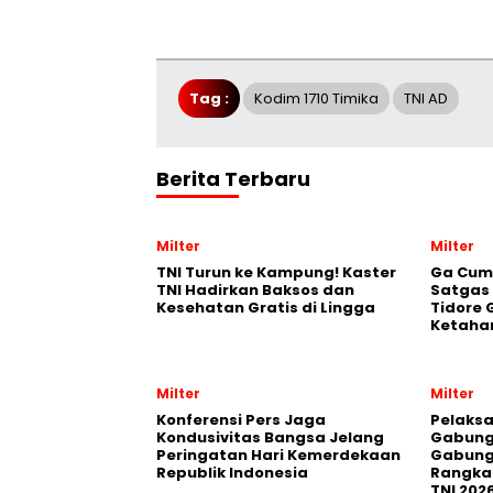
Tag :
Kodim 1710 Timika
TNI AD
Berita Terbaru
Milter
Milter
TNI Turun ke Kampung! Kaster
Ga Cum
TNI Hadirkan Baksos dan
Satgas
Kesehatan Gratis di Lingga
Tidore 
Ketaha
Milter
Milter
Konferensi Pers Jaga
Pelaksa
Kondusivitas Bangsa Jelang
Gabung
Peringatan Hari Kemerdekaan
Gabung
Republik Indonesia
Rangka 
TNI 202