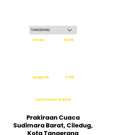
Kamis, 21 Safar 1448 H / 06 Agustus 2026
Imsak
04:36
Subuh
04:46
Dzuhur
12:03
Ashar
15:24
Maghrib
17:59
Isya
19:10
Waktu sholat berikutnya dalam:
1 jam 11 menit 18 detik
Sumber: Kemenag
Prakiraan Cuaca
Sudimara Barat, Ciledug,
Kota Tangerang