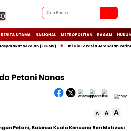
BERITA UTAMA
NASIONAL
METROPOLITAN
RAGAM
HUKUM
rakat Sekolah (FKPMS)
Ini Dia Lokasi 9 Jembatan Perintis G
ada Petani Nanas
A
A
A
gan Petani, Babinsa Kuala Kencana Beri Motivasi