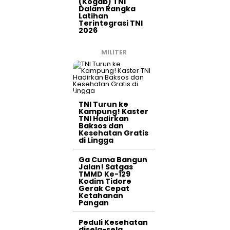
(Kogab) TNI
Dalam Rangka
Latihan
Terintegrasi TNI
2026
MILITER
TNI Turun ke
Kampung! Kaster
TNI Hadirkan
Baksos dan
Kesehatan Gratis
di Lingga
Ga Cuma Bangun
Jalan! Satgas
TMMD Ke-129
Kodim Tidore
Gerak Cepat
Ketahanan
Pangan
Peduli Kesehatan
disela-sela