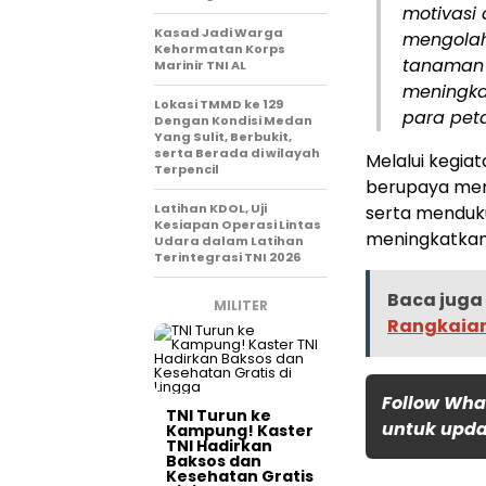
motivasi
Kasad Jadi Warga
mengolah
Kehormatan Korps
tanaman 
Marinir TNI AL
meningka
Lokasi TMMD ke 129
para peta
Dengan Kondisi Medan
Yang Sulit, Berbukit,
serta Berada di wilayah
Melalui kegiat
Terpencil
berupaya mem
Latihan KDOL, Uji
serta menduk
Kesiapan Operasi Lintas
meningkatkan 
Udara dalam Latihan
Terintegrasi TNI 2026
Baca juga 
MILITER
Rangkaian
Follow Wha
TNI Turun ke
untuk updat
Kampung! Kaster
TNI Hadirkan
Baksos dan
Kesehatan Gratis