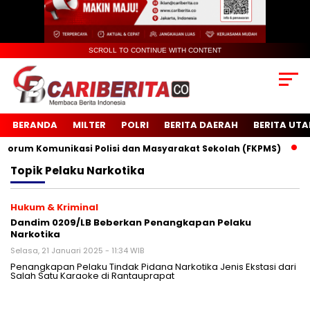
SCROLL TO CONTINUE WITH CONTENT
BERANDA
MILTER
POLRI
BERITA DAERAH
BERITA UT
rum Komunikasi Polisi dan Masyarakat Sekolah (FKPMS)
Ini
Topik
Pelaku Narkotika
Hukum & Kriminal
Dandim 0209/LB Beberkan Penangkapan Pelaku
Narkotika
Selasa, 21 Januari 2025 - 11:34 WIB
Penangkapan Pelaku Tindak Pidana Narkotika Jenis Ekstasi dari
Salah Satu Karaoke di Rantauprapat