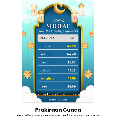
Selasa, 26 Safar 1448 H / 11 Agustus 2026
Imsak
04:35
Subuh
04:45
Dzuhur
12:02
Ashar
15:23
Maghrib
17:59
Isya
19:09
Tidak ada waktu sholat berikutnya hari ini.
Sumber: Kemenag
Prakiraan Cuaca