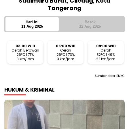
Sudimara Barat, Ciledug, Kota
Tangerang
Hari Ini
Besok
11 Aug 2026
12 Aug 2026
03:00 WIB
06:00 WIB
09:00 WIB
Cerah Berawan
Cerah
Cerah
26°C | 71%
26°C | 73%
32°C | 49%
3 km/jam
3 km/jam
2.1 km/jam
Sumber data:
BMKG
HUKUM & KRIMINAL