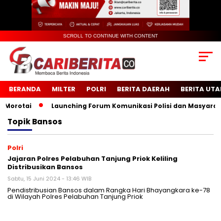
SCROLL TO CONTINUE WITH CONTENT
BERANDA
MILTER
POLRI
BERITA DAERAH
BERITA UT
orotai
Launching Forum Komunikasi Polisi dan Masyarakat 
Topik
Bansos
Polri
Jajaran Polres Pelabuhan Tanjung Priok Keliling
Distribusikan Bansos
Sabtu, 15 Juni 2024 - 13:46 WIB
Pendistribusian Bansos dalam Rangka Hari Bhayangkara ke-78
di Wilayah Polres Pelabuhan Tanjung Priok