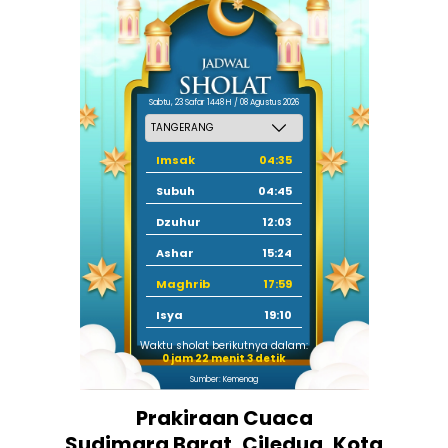
Sabtu, 23 Safar 1448 H / 08 Agustus 2026
Imsak
04:35
Subuh
04:45
Dzuhur
12:03
Ashar
15:24
Maghrib
17:59
Isya
19:10
Waktu sholat berikutnya dalam:
0 jam 22 menit 3 detik
Sumber: Kemenag
Prakiraan Cuaca
Sudimara Barat, Ciledug, Kota