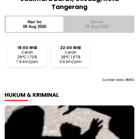
Tangerang
Hari Ini
Besok
08 Aug 2026
09 Aug 2026
19:00 WIB
22:00 WIB
Cerah
Cerah
28°C | 70%
28°C | 67%
7.6 km/jam
3.6 km/jam
Sumber data:
BMKG
HUKUM & KRIMINAL